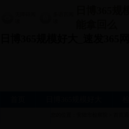
日博365规
无障碍阅
多语言阅
读
读
能拿回么
日博365规模好大_速发36
首页
日博365规模好大
接受监督
您的位置：
安陆市检察院
>
首页通