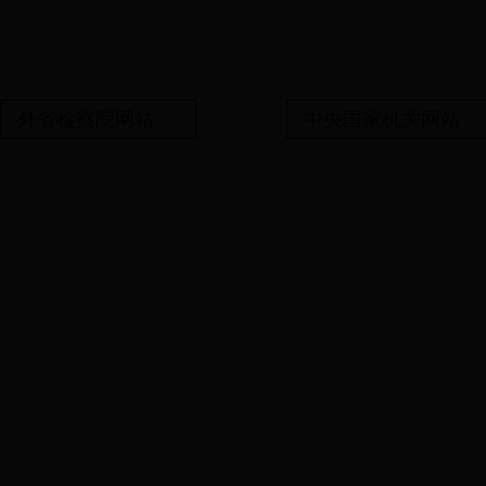
外省检察院网站
中央国家机关网站
备案号:鄂ICP备06014
湖北省安陆市人民检察院（