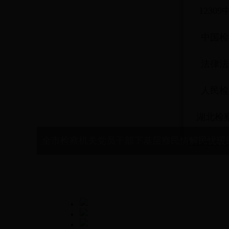
1230
中国检
法律法
人民检
湖北检
全市检察机关党员干部下基层察民情解民忧暖