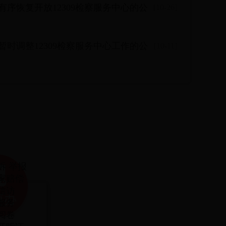
序恢复开放12309检察服务中心的公
[10-26]
时调整12309检察服务中心工作的公
[10-11]
诉 举报
家赔偿
信访
服务
阅卷