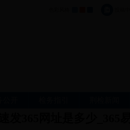
色彩风格
投稿
务公开
检务指引
荆检新闻
_速发365网址是多少_36