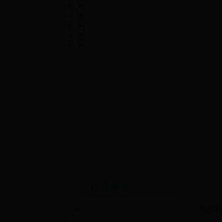
检察视窗
荆楚