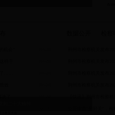
充
点燃
布
数据公开
检察
的机会”
荆州市检察机关发布20
[03-29]
作这样干
荆州市检察机关发布20
[03-29]
了……
荆州市检察机关发布20
[03-28]
理质效
荆州市检察机关发布202
[03-24]
解决了……
【快讯】荆州市检察机关
[03-24]
党的二十大精神
公开审查“把好关”，检
[01-18]