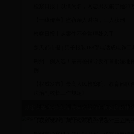
检察日报｜以借为名，网恋男友骗了她23
【一线传声】盗窃亲人财物，三人获刑
检察日报丨从案件不合常理处入手
楚天都市报 | 男子报装168部电话成电诈工
荆州一例入选！最高检指导发布首批湿地
例
【权威发布】最高人民检察院、教育部联
法治副校长工作规定》
【权威发布】湖北检察机关依法对别必雄
以案为鉴 警钟长鸣 市检察院召开党风廉政建
【权威发布】湖北检察机关依法对王立民