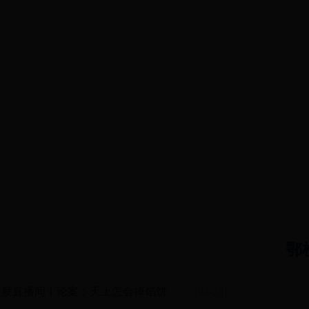
新媒体工作室
鄂
检察直播间丨论案：天上怎会掉馅饼
[04-25]