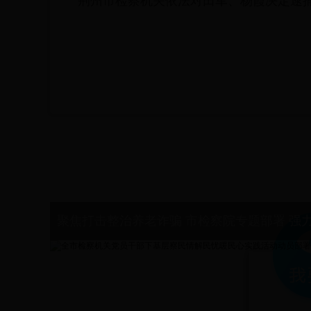
荆州市检察机关依法对田军、杨霞决定逮
聚焦打击整治养老诈骗 市检察院专题部署 强