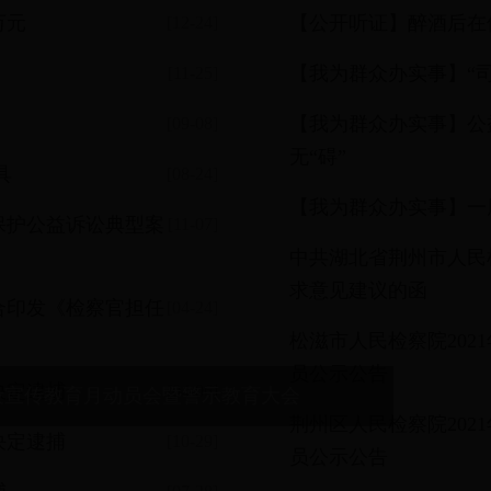
万元
【公开听证】醉酒后在
[12-24]
【我为群众办实事】“
[11-25]
【我为群众办实事】公
[09-08]
无“碍”
具
[08-24]
【我为群众办实事】一
保护公益诉讼典型案
[11-07]
中共湖北省荆州市人民
求意见建议的函
合印发《检察官担任
[04-24]
松滋市人民检察院20
员公示公告
决定逮捕
[04-06]
设宣传教育月动员会暨警示教育大会
荆州区人民检察院20
决定逮捕
[10-29]
员公示公告