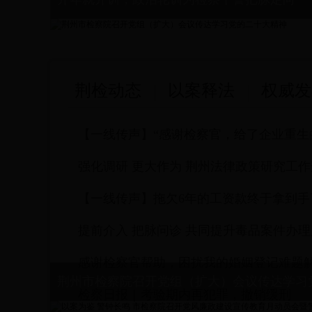
荆检动态
以案释法
权威发
【一线传声】“感谢检察官，给了企业重生
强化调研 更大作为 荆州法律政策研究工
【一线传声】拖欠6年的工资款终于拿到手
提前介入 把脉问诊 共同提升毒品案件办
感谢检察官帮助，困扰我的婚姻登记难题
荆州市检察院召开党组（扩大）会议传达学习
检察日报｜考验期内再犯罪，撤销缓刑