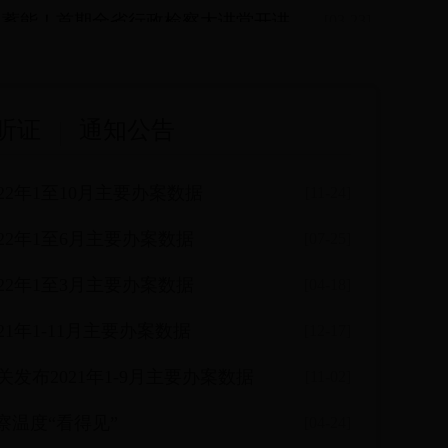
电蓄能！首期全省行政检察大讲堂开讲
[03-23]
“红色引擎” 激扬奋进力量
[03-23]
听证
通知公告
22年1至10月主要办案数据
[11-24]
22年1至6月主要办案数据
[07-25]
22年1至3月主要办案数据
[04-18]
1年1-11月主要办案数据
[12-17]
发布2021年1-9月主要办案数据
[11-02]
察温度“看得见”
[04-24]