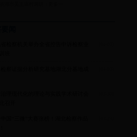
洪湖市吴王庙村调研
更多>>
察要闻
北省检察机关举办全省控告申诉检察业
[04-03]
训班
罪检察证据分析研究基地湖北分基地成
[04-03]
罪治理现代化的理论与实践学术研讨会
[03-30]
北召开
中国“三微”大赛张榜！湖北检察作品
[03-23]
！