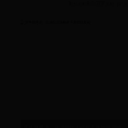
荆州市检察院召开党组（扩大
开年就开训，政治轮训为检察干警把脉定向