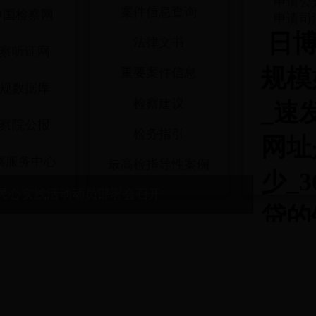
申请公
案件信息查询
9中国检察网
申请司
日博
法律文书
察听证网
规模
重要案件信息
规数据库
检察建议
_速发
察院公报
检务指引
网址
察服务中心
最高检指导性案例
少_3
民心实践活动动员部署会召开
贷的
能拿