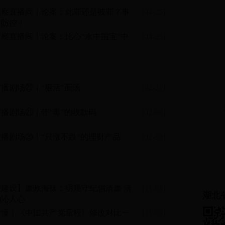
检察直播间丨论案：此罪还是彼罪？事
[04-25]
情防控！
察直播间丨论案：比心“水中国宝”中
[04-25]
播剧场㉓丨“狠活”面汤
[02-21]
播剧场㉑丨带“毒”的收款码
[02-08]
播剧场⑳丨“只涨不跌”的理财产品
[02-03]
廉建设】廉政海报：明规守纪倡清廉 清
[11-03]
湖北
韵沁人心
读懂丨《中国共产党章程》修改对比一
[11-03]