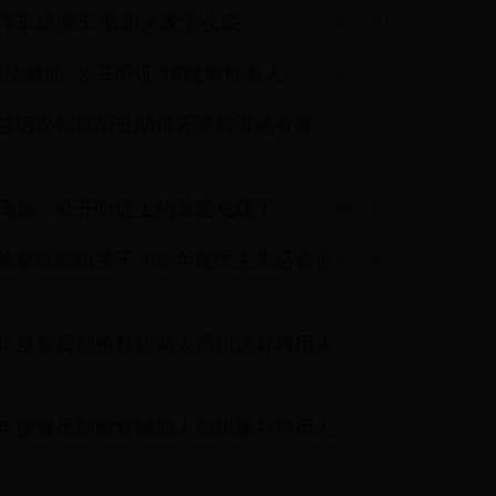
停车场挪车 听听大家怎么说
[09-09]
司法救助+公开听证”情暖抑郁老人
[07-21]
益诉讼检察听证助推无障碍设施有爱
[07-12]
周后，公开听证上的承诺兑现了
[06-24]
检察院党组关于2022年度民主生活会征
[01-09]
21年度雇员制检察辅助人员拟递补聘用人
[11-30]
21年度雇员制检察辅助人员拟递补聘用人
[11-10]