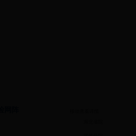
检网阵
移动查看详情
湖北省院
武铁分院