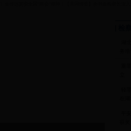
）会传达贯彻全国“两会”精神
【共同缔造】余书金检察长深入
检
湖
务培
重
立
轻
在湖
平安
获奖