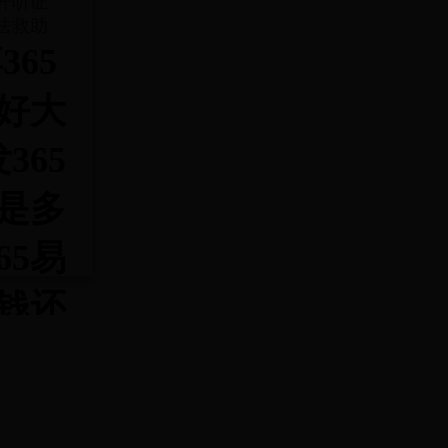
开听证
法救助
365
好大
365
是多
65易
钱还
回么