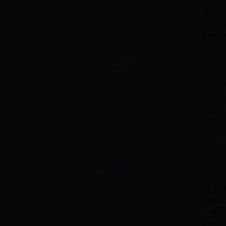
荆楚
关疫
荆楚检
华鲟
荆检之声
精彩广
精彩广
精彩广
图说荆检
【清
风廉
一图
览表