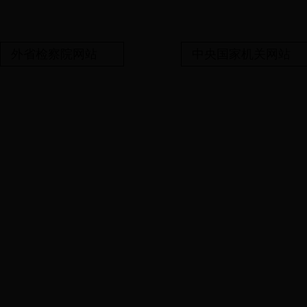
外省检察院网站
中央国家机关网站
备案号:鄂ICP备06014
湖北省安陆市人民检察院（