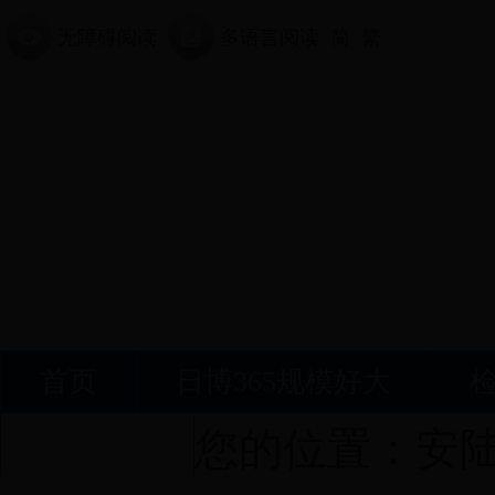
无障碍阅读
多语言阅读
简
繁
首页
日博365规模好大
您的位置：
安
接受监督