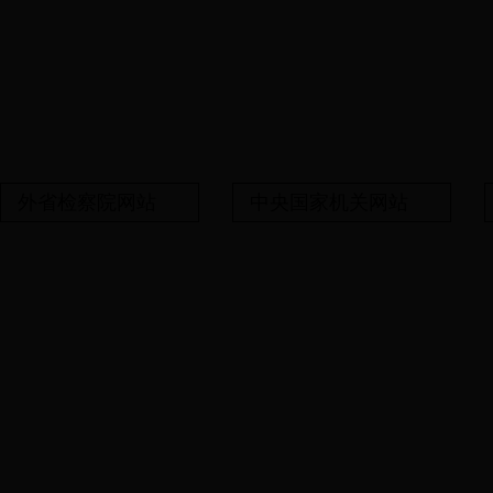
外省检察院网站
中央国家机关网站
备案号:鄂ICP备06014
湖北省武汉市汉南区人民检
纱帽正街334号