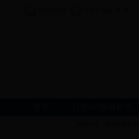
无障碍阅读
多语言阅读
简
繁
首页
日博365规模好大
接受监督
您的位置：
安陆市检察院