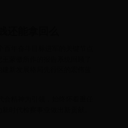
的钱还能拿回么
个百年奋斗目标进军的关键节点
记王蒙徽所作的报告系统回顾了
构建新发展格局先行区的宏伟蓝
代会精神为引领，始终怀着重任
为新时代检察事业做出新贡献。