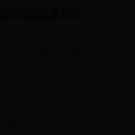
5易贷的钱还能拿回么
【字号：
大
中
小
】
人的召集下，各部门干警集中专
立足新发展阶段 贯彻新发展理
》报告，并展开讨论。