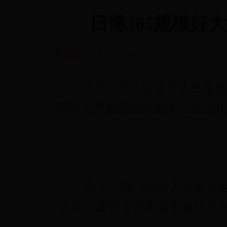
日博365规模好大
时间：2022-06-29
播报
6月27日，安陆市人民检
题学习贯彻湖北省第十二次党代
会上，部门负责人领学省委
念 努力建设全国构建发展格局