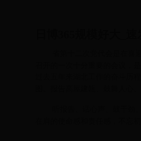
日博365规模好大_速
省第十二次党代会是在喜
召开的一次十分重要的会议，是
过去五年来湖北工作的奋斗历程
图。报告高屋建瓴、鼓舞人心、
听报告、话心声、鼓干劲
在肩的使命感和责任感，不忘初