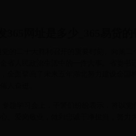
发365网址是多少_365易贷
迎党的二十大胜利召开的重要时刻、向第二
全省人民政治生活中的一件大事。省委书
，全面擘画了未来五年湖北努力建设全国
催人奋进。
。专题学习会上，干警们纷纷表示，将以党
心、爱岗敬业，做到忠诚干净担当，努力