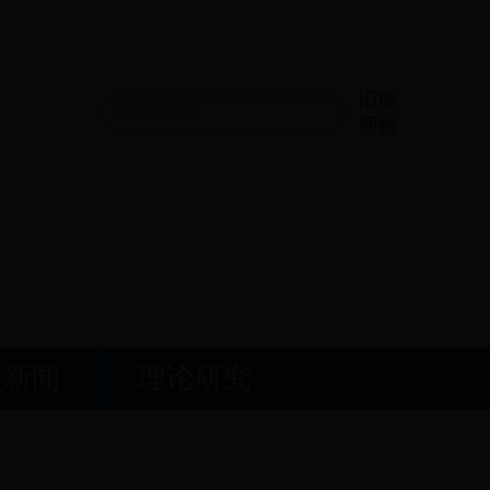
旧版
回顾
检新闻
理论研究