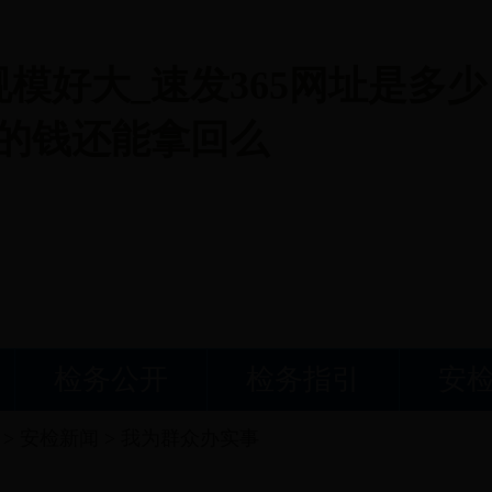
规模好大_速发365网址是多少
易贷的钱还能拿回么
检务公开
检务指引
安
>
安检新闻
>
我为群众办实事