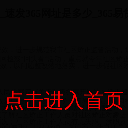
_速发365网址是多少_36
成效，进一步规范我市社区矫正监管活动，
回检察
“回头看”活动，重点就今年社区矫
效，以问题整改落地落实，进一步促社区
人民检察院《关于积极探索开展社区矫正巡
点击进入首页
取集中点验、核验身份、问卷调查、查阅
等方式，依法对安陆市司法局及本辖区
16
个
点了解社区矫正工作人员对社区矫正对象进
情况；社区矫正工作人员有无失职、渎职及