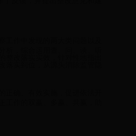
作了反馈，并提出整改意见和建
检察工作中发现的两大类问题以及
分析，综合运用查、问、谈、听
的整改落实实效，针对性地指出
改落实到位，从源头消除监管隐
中的正确、有效实施，促进依法开
正工作的双赢、多赢、共赢，助