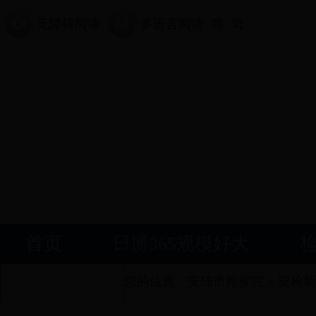
无障碍阅读
多语言阅读
简
繁
首页
日博365规模好大
接受监督
您的位置：
安陆市检察院
>
安检新