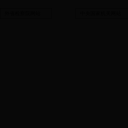
外省检察院网站
中央国家机关网站
备案号:鄂ICP备06014
湖北省安陆市人民检察院（