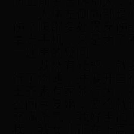
防止前妻告诉别人，
人体左侧胸部是
伤？腹部多处贯穿伤
拿走手机，只是为了
一连串的疑问。
既然有疑惑，就
行了沟通，并展开自
王齐素有家暴行为，
么同意复婚，要么就
充满杀气，我好害怕
我，我女儿正在上高