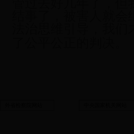
管过去好几年了，但
结事了，被害人就会
法治思维引导，我们
了公平公正的判决。
外省检察院网站
中央国家机关网站
备案号:鄂ICP备06014