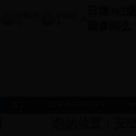
日博365
无障碍阅
多语言阅
简
读
读
能拿回么
首页
日博365规模好大
您的位置：
安
接受监督