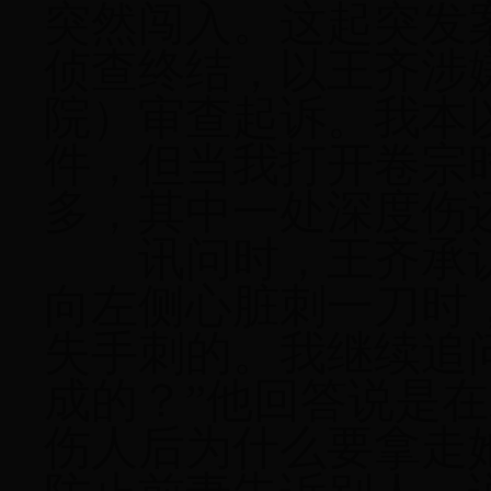
突然闯入。这起突发
侦查终结，以王齐涉
院）审查起诉。我本
件，但当我打开卷宗
多，其中一处深度伤
讯问时，王齐承
向左侧心脏刺一刀时
失手刺的。我继续追
成的？”他回答说是
伤人后为什么要拿走