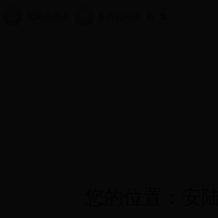
无障碍阅读
多语言阅读
简
繁
首页
日博365规模好大
检
您的位置：
安
接受监督