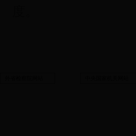
度。
外省检察院网站
中央国家机关网站
备案号:鄂ICP备06014
湖北省安陆市人民检察院（