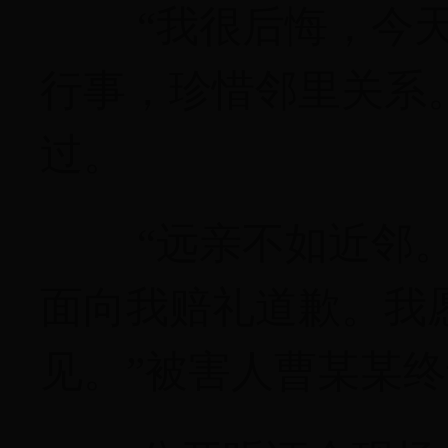
“我很后悔，今
行事，珍惜邻里关系
过。
“远亲不如近邻
面向我赔礼道歉。我
见。”被害人曹某某