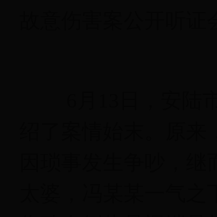
故意伤害案公开听证
6月13日，安
绍了案情始末。原来
因琐事发生争吵，继而
太婆，冯某某一气之